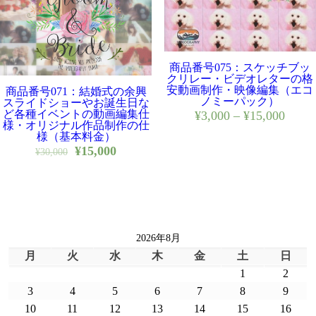
商品番号075：スケッチブッ
クリレー・ビデオレターの格
安動画制作・映像編集（エコ
商品番号071：結婚式の余興
ノミーパック）
スライドショーやお誕生日な
ど各種イベントの動画編集仕
¥
3,000
–
¥
15,000
様・オリジナル作品制作の仕
様（基本料金）
¥
15,000
¥
30,000
2026年8月
月
火
水
木
金
土
日
1
2
3
4
5
6
7
8
9
10
11
12
13
14
15
16