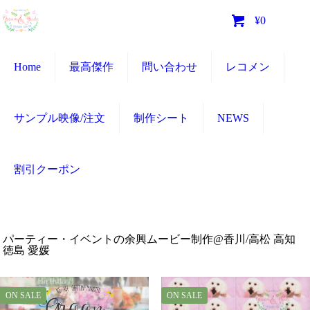
0
¥0
Home
最高傑作
問い合わせ
レコメン
サンプル映像/注文
制作シート
NEWS
割引クーポン
パーティー・イベントの余興ムービー制作@香川/高松 高知
徳島 愛媛
ON SALE
ON SALE