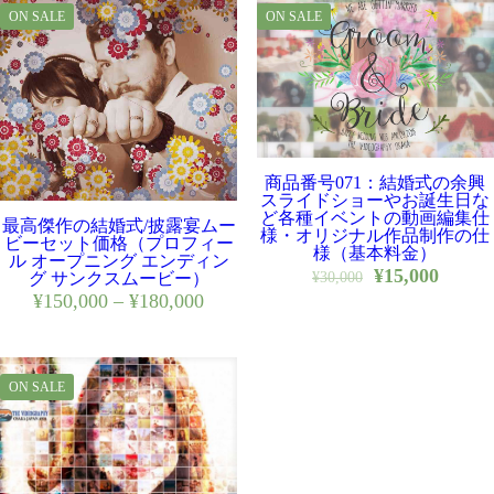
ON SALE
ON SALE
商品番号071：結婚式の余興
スライドショーやお誕生日な
ど各種イベントの動画編集仕
最高傑作の結婚式/披露宴ムー
様・オリジナル作品制作の仕
ビーセット価格（プロフィー
様（基本料金）
ル オープニング エンディン
¥
15,000
¥
30,000
グ サンクスムービー）
¥
150,000
–
¥
180,000
ON SALE