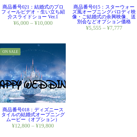
商品番号021：結婚式のプロ
商品番号015：スターウォー
フィールビデオ・生い立ち紹
ズ風オープニングパロディ映
介スライドショー Ver.1
像・ご結婚式の余興映像、送
別会などオプション価格
¥
6,000
–
¥
10,000
¥
5,555
–
¥
7,777
ON SALE
商品番号018：ディズニース
タイルの結婚式オープニング
ムービー（オプション）
¥
12,800
–
¥
19,800