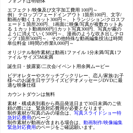
フォントは明朝体
エフェクト/映像及び文字加工費用 100円～
例） テロップ/フェードインアウト 1箇所100円、文字/
動画が動く１カット300円～、トランジション/クロスフ
ェード１箇所200円、1画面に映像/写真が複数カットあ
る １カット動画800円/1カット写真300円、写真が霧の
ように消えていく500円～、漫画のような吹き出しテロ
ップ 1箇所500円～、その他特殊な動画編集技法は時間
単位料金 1時間の作業8,000円～
オリジナル制作素材は動画1ファイル 1分未満/写真1フ
ァイル サイズ5M未満
誕生日・披露宴/二次会/イベント用余興ムービー
ビデオレターやスケッチブックリレー、恋人/家族/お子
様へのお誕生日サプライズビデオメッセージDVDに最
適な映像仕様
カウントダウンは無料
素材・構成表到着から商品発送日まで30日未満のご依
頼の際には、緊急対応費用が必要となります。
制作素材が写真のみの場合は、
写真スライドショー特
急対応費用
のページ
制作素材が動画が含まれる場合は、
動画制作/映像編集
緊急対応費用
のページをご確認願います。