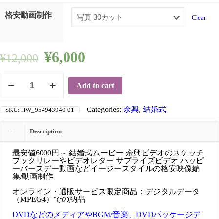
格安動画制作
Clear
¥
6,000
¥
12,000
商
品
Add to cart
番
号
075：
Categories:
余興
,
結婚式
SKU:
HW_954943940-01
ス
ケ
ッ
Description
チ
ブ
最安値6000円～ 結婚式ムービー 余興ビデオのスケッチ
ッ
ブックリレーやビデオレター サプライズビデオ ハッピ
ク
ーバースデー動画などイージースタイルの格安映像編
リ
集/動画制作
レ
ー・
オンライン・通販サービス限定商品：デジタルデータ
ビ
（MPEG4）での納品
デ
オ
DVDなどのメディアやBGM/音楽、DVDパッケージデ
レ