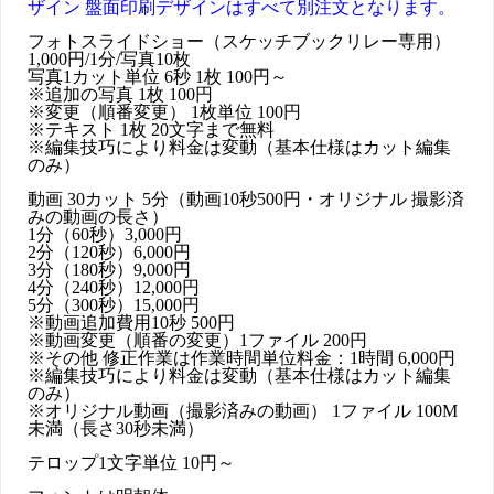
ザイン 盤面印刷デザインはすべて別注文となります。
タ
ー
フォトスライドショー（スケッチブックリレー専用）
の
1,000円/1分/写真10枚
格
写真1カット単位 6秒 1枚 100円～
安
※追加の写真 1枚 100円
動
※変更（順番変更） 1枚単位 100円
画
※テキスト 1枚 20文字まで無料
制
※編集技巧により料金は変動（基本仕様はカット編集
作・
のみ）
映
像
動画 30カット 5分（動画10秒500円・オリジナル 撮影済
編
みの動画の長さ）
集
1分（60秒）3,000円
（エ
2分（120秒）6,000円
コ
3分（180秒）9,000円
ノ
4分（240秒）12,000円
ミ
5分（300秒）15,000円
ー
※動画追加費用10秒 500円
パ
※動画変更（順番の変更）1ファイル 200円
ッ
※その他 修正作業は作業時間単位料金：1時間 6,000円
ク）
※編集技巧により料金は変動（基本仕様はカット編集
quantity
のみ）
※オリジナル動画（撮影済みの動画） 1ファイル 100M
未満（長さ30秒未満）
テロップ1文字単位 10円～