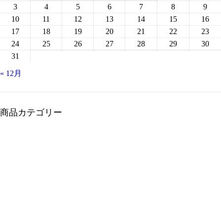
3
4
5
6
7
8
9
10
11
12
13
14
15
16
17
18
19
20
21
22
23
24
25
26
27
28
29
30
31
« 12月
商品カテゴリー
DVDパッケージデザイン
オプション・結婚式/披露宴/二次会/パーティーの余興ム
ービーやスライドショーの追加オプション
特急対応・お時間がないお客様に最適な特急対応費
用 確かな技術で迅速の動画作成
パロディムービー@結婚式 披露宴 誕生日 祝福イベント
に相応しいユニークムービー
ビジネスユース・商用利用