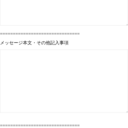
===============================
メッセージ本文・その他記入事項
===============================