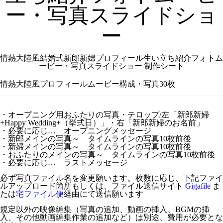
ー・写真スライドショ
ー
情熱大陸風結婚式新郎新婦プロフィール生い立ち紹介フォトム
ービー・写真スライドショー 制作シート
情熱大陸風プロフィールムービー構成・写真30枚
・オープニング用おふたりの写真・テロップ/左「新郎新婦
+Happy Wedding+（挙式日）」・右「新郎新婦のお名前」
・必要に応じ… オープニングメッセージ
・新郎メインの写真～ タイムラインの写真10枚前後
・新婦メインの写真～ タイムラインの写真10枚前後
・おふたりのメインの写真～ タイムラインの写真10枚前後
・必要に応じ… ラストメッセージ
必ず写真ファイル名を変更願います。枚数に応じ、下記ファイ
ルアップロード箇所もしくは、ファイル送信サイト
Gigafile
ま
たは
宅ファイル便
経由にて送信願います
規定以外の映像編集（写真の追加、動画の挿入、BGMの挿
入、その他動画編集作業の追加など）は別途、費用が必要とな