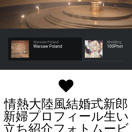
Warsaw Poland
Wedding Video
Warsaw Poland
100Photo
情熱大陸風結婚式新郎
新婦プロフィール生い
立ち紹介フォトムービ