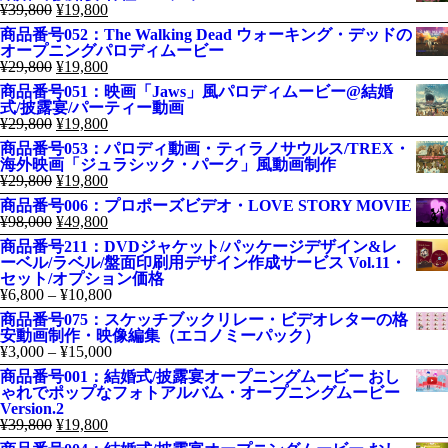
¥
39,800
¥
19,800
商品番号052：The Walking Dead ウォーキング・デッドの
オープニングパロディムービー
¥
29,800
¥
19,800
商品番号051：映画「Jaws」風パロディムービー@結婚
式/披露宴/パーティー動画
¥
29,800
¥
19,800
商品番号053：パロディ動画・ティラノサウルス/TREX・
海外映画「ジュラシック・パーク」風動画制作
¥
29,800
¥
19,800
商品番号006：プロポーズビデオ・LOVE STORY MOVIE
¥
98,000
¥
49,800
商品番号211：DVDジャケット/パッケージデザイン&レ
ーベル/ラベル/盤面印刷用デザイン作成サービス Vol.11・
セット/オプション価格
¥
6,800
–
¥
10,800
商品番号075：スケッチブックリレー・ビデオレターの格
安動画制作・映像編集（エコノミーパック）
¥
3,000
–
¥
15,000
商品番号001：結婚式/披露宴オープニングムービー おし
ゃれでポップなフォトアルバム・オープニングムービー
Version.2
¥
39,800
¥
19,800