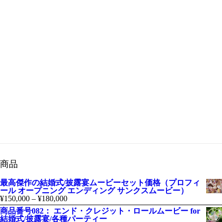
個人かつ、非商用利用の映像編集/動画編集価格
未分類
結婚式
エンディング
オープニングムービー@結婚式 披露宴 誕生日 余興
ムービー
プロフィールビデオ
余興
誕生日
商品
最高傑作の結婚式/披露宴ムービーセット価格（プロフィ
ール オープニング エンディング サンクスムービー）
¥
150,000
–
¥
180,000
商品番号082： エンド・クレジット・ロールムービー for
結婚式/披露宴/各種パーティー